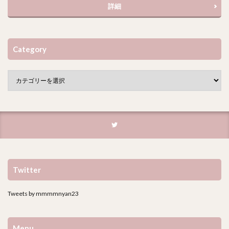
詳細
Category
Twitter
Tweets by mmmmnyan23
Menu